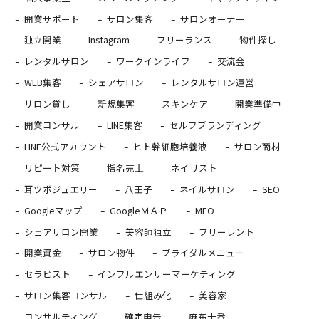
開業サポート
サロン集客
サロンオーナー
独立開業
Instagram
フリーランス
物件探し
レンタルサロン
ワークインライフ
交流会
WEB集客
シェアサロン
レンタルサロン運営
サロン貸し
新規集客
スキンケア
開業準備中
開業コンサル
LINE集客
セルフブランディング
LINE公式アカウント
ヒト幹細胞培養液
サロン商材
リピート対策
指名売上
ネイリスト
耳ツボジュエリー
八王子
ネイルサロン
SEO
Googleマップ
GoogleＭＡＰ
MEO
シェアサロン開業
美容師独立
フリーレント
開業資金
サロン物件
ブライダルメニュー
セラピスト
インフルエンサーマーケティング
サロン集客コンサル
仕組み化
美容家
コンサルティング
確定申告
麻布十番