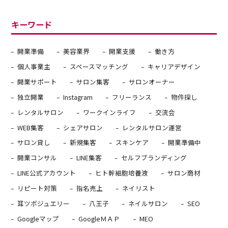
キーワード
開業準備
美容業界
開業支援
働き方
個人事業主
スペースマッチング
キャリアデザイン
開業サポート
サロン集客
サロンオーナー
独立開業
Instagram
フリーランス
物件探し
レンタルサロン
ワークインライフ
交流会
WEB集客
シェアサロン
レンタルサロン運営
サロン貸し
新規集客
スキンケア
開業準備中
開業コンサル
LINE集客
セルフブランディング
LINE公式アカウント
ヒト幹細胞培養液
サロン商材
リピート対策
指名売上
ネイリスト
耳ツボジュエリー
八王子
ネイルサロン
SEO
Googleマップ
GoogleＭＡＰ
MEO