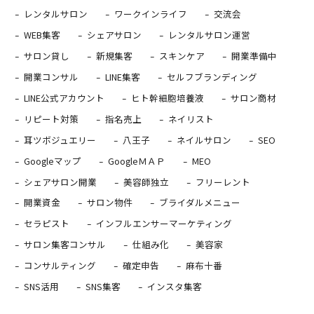
レンタルサロン
ワークインライフ
交流会
WEB集客
シェアサロン
レンタルサロン運営
サロン貸し
新規集客
スキンケア
開業準備中
開業コンサル
LINE集客
セルフブランディング
LINE公式アカウント
ヒト幹細胞培養液
サロン商材
リピート対策
指名売上
ネイリスト
耳ツボジュエリー
八王子
ネイルサロン
SEO
Googleマップ
GoogleＭＡＰ
MEO
シェアサロン開業
美容師独立
フリーレント
開業資金
サロン物件
ブライダルメニュー
セラピスト
インフルエンサーマーケティング
サロン集客コンサル
仕組み化
美容家
コンサルティング
確定申告
麻布十番
SNS活用
SNS集客
インスタ集客